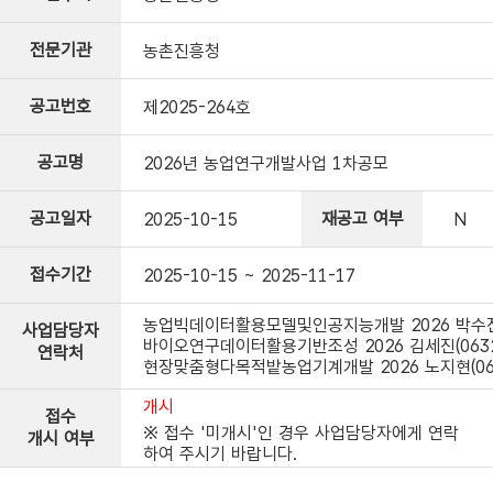
전문기관
농촌진흥청
공고번호
제2025-264호
공고명
2026년 농업연구개발사업 1차공모
공고일자
재공고 여부
2025-10-15
N
접수기간
2025-10-15 ~ 2025-11-17
농업빅데이터활용모델및인공지능개발 2026 박수진(063
사업담당자
바이오연구데이터활용기반조성 2026 김세진(063238
연락처
현장맞춤형다목적밭농업기계개발 2026 노지현(06323
개시
접수
※ 접수 '미개시'인 경우 사업담당자에게 연락
개시 여부
하여 주시기 바랍니다.