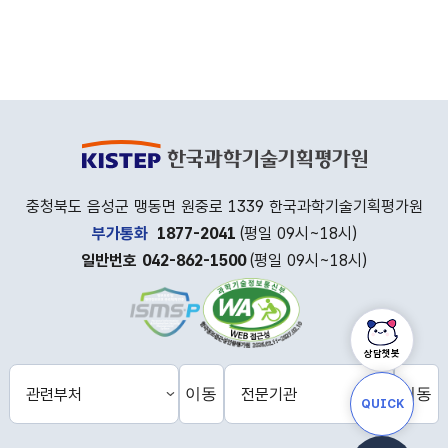
충청북도 음성군 맹동면 원중로 1339 한국과학기술기획평가원
부가통화
1877-2041
(평일 09시~18시)
일반번호 042-862-1500
(평일 09시~18시)
상담챗봇
이동
이동
관
전
QUICK
련
문
부
기
처
관