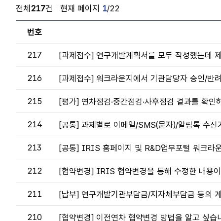
전체
217
건
현재 페이지
1
/22
자
번호
주
묻
는
217
[과제접수] 연구개발계획서를 모두 작성했는데 
질
문
216
[과제접수] 워크라운지에서 기관담당자 승인/반려
-
번
215
[평가] 연차점검·중간점검·사후점검 결과를 확인
호,
제
목,
214
[공통] 과제별로 이메일/SMS(문자)/알림톡 수
등
록
213
[공통] IRIS 홈페이지 및 R&D업무포털 워크
일
자,
212
[협약변경] IRIS 협약변경을 통해 수정한 내용이 
수
정
일
211
[납부] 연구개발기관부담금/지자체부담금 등의 
자,
조
210
[협약변경] 이전연차 협약변경 방법을 알고 싶습