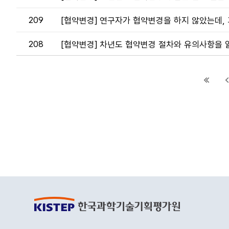
회
수
209
[협약변경] 연구자가 협약변경을 하지 않았는데,
에
관
한
208
[협약변경] 차년도 협약변경 절차와 유의사항을 
정
보
첫
이
페
전
이
페
지
이
지