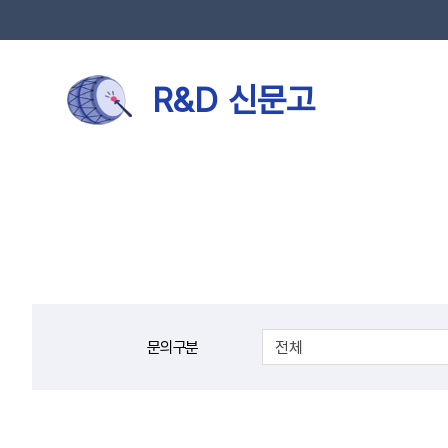
R&D 신문고
검
색
문의구분