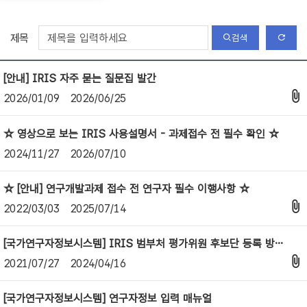
제목
검색
공
[안내] IRIS 자주 묻는 질문집 발간
지
사
2026/01/09
2026/06/25
항
-
번
☆ 영상으로 보는 IRIS 사용설명서 - 과제접수 전 필수 확인 ☆
호,
2024/11/27
2026/07/10
제
목,
첨
☆ [안내] 연구개발과제 접수 전 연구자 필수 이행사항 ☆
부
2022/03/03
2025/07/14
파
일,
등
[국가연구자정보시스템] IRIS 범부처 평가위원 후보단 등록 방법 안내(매뉴얼 포함)
록
일
2021/07/27
2024/04/16
자,
수
[국가연구자정보시스템] 연구자정보 입력 매뉴얼
정