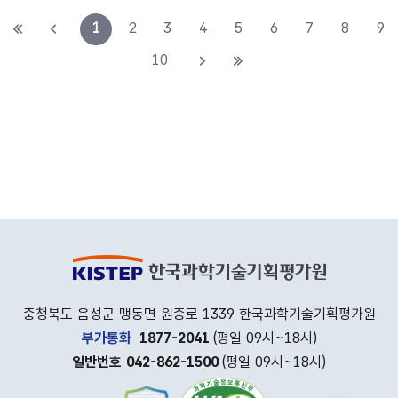
첫
이
1
2
3
4
5
6
7
8
9
페
전
다
마
10
이
페
음
지
지
이
페
막
지
이
페
지
이
지
충청북도 음성군 맹동면 원중로 1339 한국과학기술기획평가원
부가통화
1877-2041
(평일 09시~18시)
일반번호 042-862-1500
(평일 09시~18시)