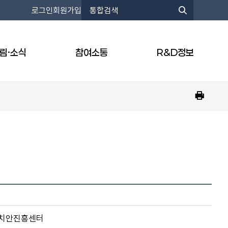
통
로그인
회원가입
합
통
검
합
색
검
어
색
림·소식
참여소통
R&D정보
입
력
프
린
트
하
기
치안진흥센터