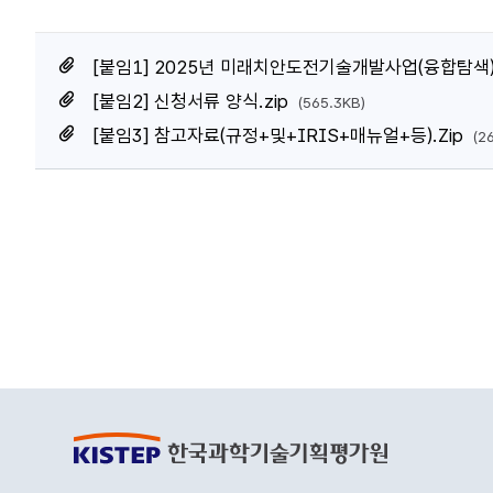
[붙임1] 2025년 미래치안도전기술개발사업(융합탐색)
[붙임2] 신청서류 양식.zip
(565.3KB)
[붙임3] 참고자료(규정+및+IRIS+매뉴얼+등).Zip
(2