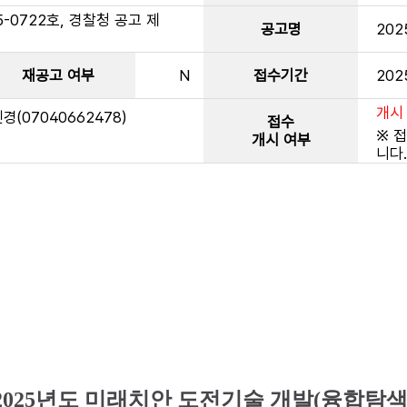
0722호, 경찰청 공고 제
공고명
20
재공고 여부
N
접수기간
202
개시
(07040662478)
접수
※ 
개시 여부
니다
2025
년도 미래치안 도전기술 개발(융합탐색