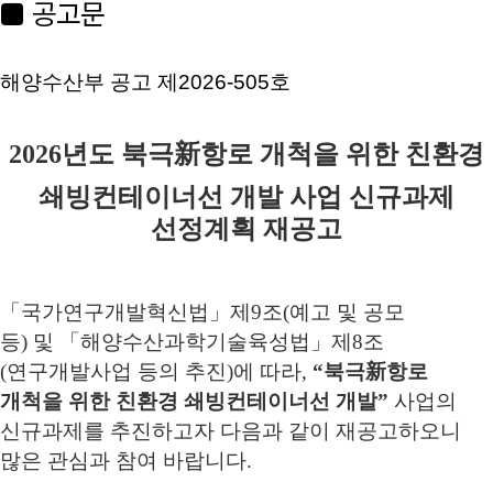
■ 공고문
해양수산부 공고 제2026-505호
2026
년도 북극
新
항로 개척을 위한 친환경
쇄빙컨테이너선 개발
사업
신규과제
선정계획 재공고
「
국가연구개발혁신법
」
제
9
조
(
예고 및 공모
등
)
및
「
해양수산과학기술육성법
」
제
8
조
(
연구개발사업 등의 추진
)
에 따라
,
“
북극
新
항로
개척을 위한 친환경 쇄빙컨테이너선 개발
”
사업의
신규과제를 추진하고자 다음과 같이 재공고하오니
많은 관심과 참여 바랍니다
.