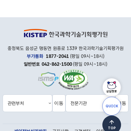
충청북도 음성군 맹동면 원중로 1339 한국과학기술기획평가원
부가통화
1877-2041
(평일 09시~18시)
일반번호 042-862-1500
(평일 09시~18시)
상담챗봇
이동
이동
관
전
QUICK
련
문
부
기
처
관
홈
홈
페
페
TOP
이
이