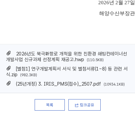
2026
년 2
월 27
일
해양수산부장관
2026년도 북극新항로 개척을 위한 친환경 쇄빙컨테이너선
개발사업 신규과제 선정계획 재공고.hwp
(110.5KB)
[별첨1] 연구개발계획서 서식 및 별첨서류(1~8) 등 관련 서
식.zip
(982.3KB)
(25년개정) 3. IRIS_PMS(접수)_2507.pdf
(10934.1KB)
목록
링크공유