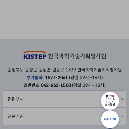
지
이
페
막
지
이
페
지
이
지
충청북도 음성군 맹동면 원중로 1339 한국과학기술기획평가원
부가통화
1877-2041
(평일 09시~18시)
일반번호 042-862-1500
(평일 09시~18시)
선
택
시
새
상담챗봇
창
으
로
QUICK
열
립
니