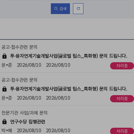
초
검색
기
화
연
공고·접수관련 문의
구
수
투·융자연계기술개발사업(글로벌 팁스_특화형) 문의 드립니다.
행
문
윤*준
2026/08/10
2026/08/10
처리중
의
(사
공고·접수관련 문의
업,
과
투·융자연계기술개발사업(글로벌 팁스_특화형) 문의 드립니다.
제,
윤*준
2026/08/10
2026/08/10
처리중
제
도)
-
전문기관 사업/과제 문의
번
호,
연구수당 집행관련
문
박*혜
2026/08/10
2026/08/10
처리중
의