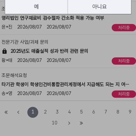
보
예
아니요
조문해석요청
영리법인 연구재료비 검수절차 간소화 적용 가능 여부
윤*진
2026/08/07
2026/08/07
처리중
전문기관 사업/과제 문의
2025년도 매출실적 성과 반려 관련 문의
황*태
2026/08/07
2026/08/07
처리중
조문해석요청
타기관 학생이 학생인건비통합관리계정에서 지급해도 되는 지 여부 확인
송*영
2026/08/07
2026/08/07
처리중
첫
이
1
2
3
4
5
6
7
8
9
페
전
다
마
10
이
페
음
지