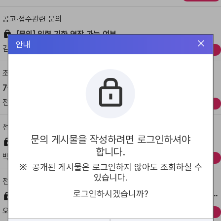
구
분,
공고·접수관련 문의
제
[문의] 입력 기한 연장 가능 여부
목,
안내
등
김*욱
2026/08/10
2026/08/10
처리중
록
자,
등
조문해석요청
록
7월 2026년 7월 개정 혁신법 매뉴얼 회의비 사용기준(Q14) 관련 질의
일
자,
전*선
2026/08/10
2026/08/10
처리중
수
정
전문기관 사업/과제 문의
일
문의 게시물을 작성하려면 로그인하셔야
자,
사사문구 문의
처
합니다.
박*준
2026/08/07
2026/08/07
리
처리중
※ 공개된 게시물은 로그인하지 않아도 조회하실 수
상
태
있습니다.
전문기관 사업/과제 문의
에
로그인하시겠습니까?
관
과학기술병의 정출연 기본사업 참여 및 관련 비용 집행 가능 여부 문의
한
오*상
2026/08/07
2026/08/07
처리중
정