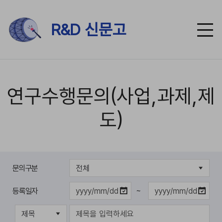
R&D 신문고
연구수행문의(사업,과제,제
도)
검
색
문의구분
등록일자
~