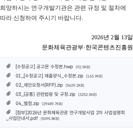
희망하시는
연구개발기관
은 관련 규정 및 절차에
따라 신청하여 주시기 바랍니다
.
2026
년 2
월 13
일
문화체육관광부
·
한국콘텐츠진흥원
[수정공고] 공고문 수정본.hwp
(92.5KB)
01_[수정공고] 제출양식_수정본.zip
(163.9KB)
02_제안요청서(RFP).zip
(5629.2KB)
03_(공통) 관련법령 및 규정.zip
(3252.5KB)
04_별첨.zip
(29489.7KB)
[첨부]2026년 문화체육관광 연구개발사업 2차 사업설명회
_사업안내서.pdf
(5095.8KB)