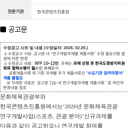
전문기관
한국콘텐츠진흥원
■ 공고문
수정공고 사유 및 내용 (수정일자: 2026. 02.25.)
o 수정공고 사유: 공고문 내 '연구개발과제별 제출서류' 수정 필요사항 발
생에 따른 변경
o 수정공고 내용:
RFP
10~12번
과제
는
과제 선정 후 한국도핑방지위원
회와 협력수행이 필
수
인 과제
로서
공통제출서류 외 기존 과제별 추가 제출서류인
'수요기관 참여의향서'
제출 불필요
※ 자세한 내용은 공고문 12p 내 연구개발과제별 제출서류 ’ 표 하단의
변경내용 참조
문화체육관광부와
한국콘텐츠진흥원에서는
‘2026
년 문화체육관광
연구
개발
사업(스포츠, 관광 분야)
’
신규과제
를
다음과 같이 공고하오니 연구개발 참여를