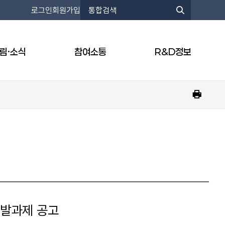
통
로그인
회원가입
합
통
검
합
색
검
어
색
림·소식
참여소통
R&D정보
입
력
프
린
트
하
기
개발과제 공고