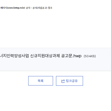
차 에너지인력양성사업 신규지원대상과제 공고문.hwp
(504KB)
목록
링크공유