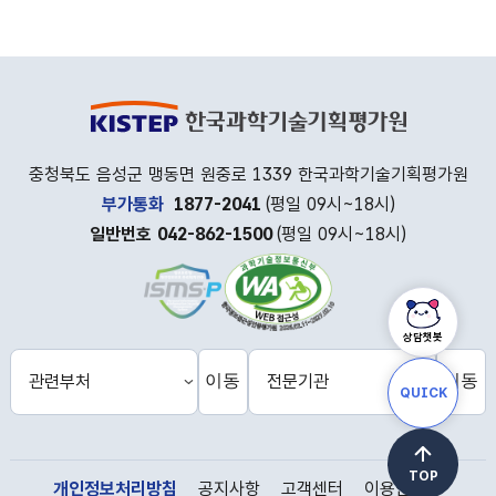
충청북도 음성군 맹동면 원중로 1339 한국과학기술기획평가원
부가통화
1877-2041
(평일 09시~18시)
일반번호 042-862-1500
(평일 09시~18시)
상담챗봇
이동
이동
관
전
QUICK
련
문
부
기
처
관
홈
홈
페
페
TOP
이
이
개인정보처리방침
공지사항
고객센터
이용안내