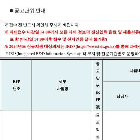
■ 공고단위 안내
※ 접수 전 반드시 확인해 주시기 바랍니다.
※
과제접수 마감일 14:00까지 모든 과제 정보의 전산입력 완료 및 제출서
로 함 (마감일 14:00이후 접수 및 전자인증 절대 불가함)
※ 2024년도 신규지원 대상과제는 IRIS*(https://www.iris.go.kr)를 통
* IRIS(Integrated R&D Information System): 각 부처 및 
공
사업내
고
단
RFP
세부
위
번호
사업명
(R
담당자
FP
명)
글
로
벌
공